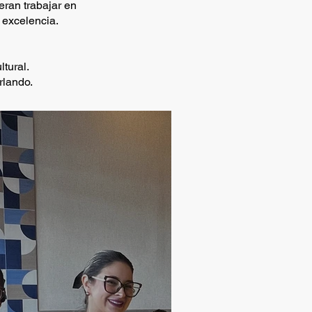
eran trabajar en
 excelencia.
tural.
rlando.