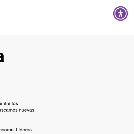
a
entre los
 buscamos nuevas
eseros, Líderes