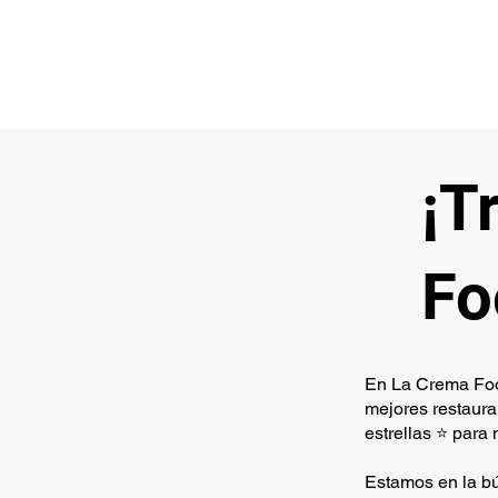
¡T
Fo
En La Crema Food
mejores restaur
estrellas ⭐️ par
Estamos en la bú